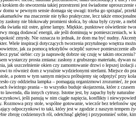
 krokiem do stworzenia takiej przestrzeni jest świadome uproszczeni
 w domu w pewnym sensie domaga się uwagi: trzeba go sprzątać, przekł
 zakamarków ma znaczenie nie tylko praktyczne, lecz także emocjonaln
, by zasłony nie blokowały promieni słońca, by okna były czyste, a mebl
ródła światła niż ostre, górne lampy. Miękkie, punktowe oświetlenie tw
barwy mogą dodawać energii, ale jeśli dominują w pomieszczeniach, 
 uspokoić zmysły. Nie oznacza to jednak, że dom ma być nudny. Akcent
kter. Wiele inspiracji dotyczących tworzenia przytulnego wnętrza możn
 powietrze, jak za pomocą tekstyliów ocieplić surowe pomieszczenie al
lecz pytać siebie: czy ja naprawdę dobrze się czuję w takim otoczeniu
sem wystarczy prosta zmiana: zasłony z grubszego materiału, dywan na 
, jak uszczelnienie okien czy zamontowanie drzwi o lepszej izolacji a
wi to również dom z wyraźnie wydzielonymi strefami. Miejsce do pra
tole, a potem w tym samym miejscu próbujemy się odprężyć przy kolac
e krzesło czy oddzielna lampka – pomagają organizmowi zrozumieć, że 
ach świeżego prania – to wszystko buduje skojarzenia, które z czasem
to lawenda, dla innych cytrusy. Istotne jest, by zapachy były naturalne
czynkowi, jeśli panują w nim ciągłe napięcia, konflikty i niewypowie
 Rozmowa przy stole, wspólne gotowanie, wieczór bez telefonów spęd
yjający odpoczynkowi to taki, który jest w zgodzie z naszym tempem ży
bie zbroję codziennych ról, odetchnąć głębiej i przypomnieć sobie, ki