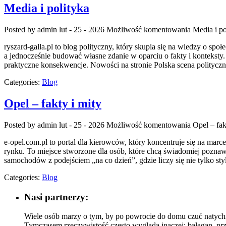
Media i polityka
Posted by admin
lut - 25 - 2026
Możliwość komentowania
Media i po
ryszard-galla.pl to blog polityczny, który skupia się na wiedzy o sp
a jednocześnie budować własne zdanie w oparciu o fakty i konteksty.
praktyczne konsekwencje. Nowości na stronie Polska scena polityczn
Categories:
Blog
Opel – fakty i mity
Posted by admin
lut - 25 - 2026
Możliwość komentowania
Opel – fak
e-opel.com.pl to portal dla kierowców, który koncentruje się na marc
rynku. To miejsce stworzone dla osób, które chcą świadomiej poznaw
samochodów z podejściem „na co dzień”, gdzie liczy się nie tylko sty
Categories:
Blog
Nasi partnerzy:
Wiele osób marzy o tym, by po powrocie do domu czuć natychmi
Tymczasem rzeczywistość często wygląda inaczej: bałagan, pr