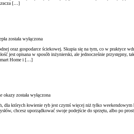
ykracza […]
epła
została wyłączona
nej oraz gospodarce ściekowej. Skupia się na tym, co w praktyce wdr
ść jest opisana w sposób inżynierski, ale jednocześnie przystępny, tak
 Smart Home i […]
e okazy
została wyłączona
ch, dla których łowienie ryb jest czymś więcej niż tylko weekendowym 
ysłów, chcesz uporządkować swoje podejście do sprzętu, albo po prostu 