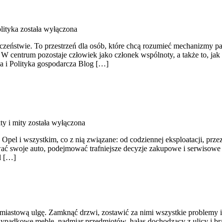
lityka
została wyłączona
ołeczeństwie. To przestrzeń dla osób, które chcą rozumieć mechanizmy 
 W centrum pozostaje człowiek jako członek wspólnoty, a także to, ja
a i Polityka gospodarcza Blog […]
ty i mity
została wyłączona
e Opel i wszystkim, co z nią związane: od codziennej eksploatacji, prz
ać swoje auto, podejmować trafniejsze decyzje zakupowe i serwisowe 
l […]
astową ulgę. Zamknąć drzwi, zostawić za nimi wszystkie problemy i zan
zypadkowe meble, nadmiar przedmiotów, hałas dochodzący z ulicy i b