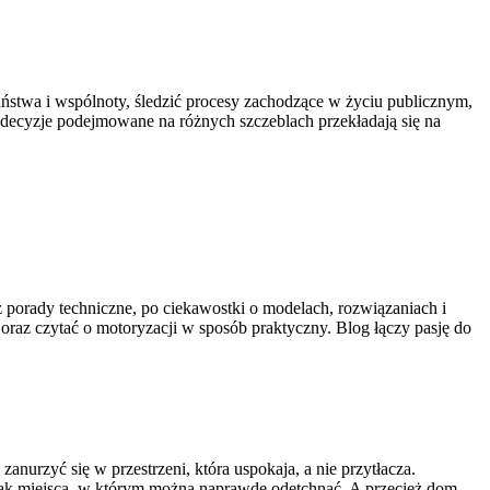
państwa i wspólnoty, śledzić procesy zachodzące w życiu publicznym,
k decyzje podejmowane na różnych szczeblach przekładają się na
ez porady techniczne, po ciekawostki o modelach, rozwiązaniach i
oraz czytać o motoryzacji w sposób praktyczny. Blog łączy pasję do
urzyć się w przestrzeni, która uspokaja, a nie przytłacza.
rak miejsca, w którym można naprawdę odetchnąć. A przecież dom