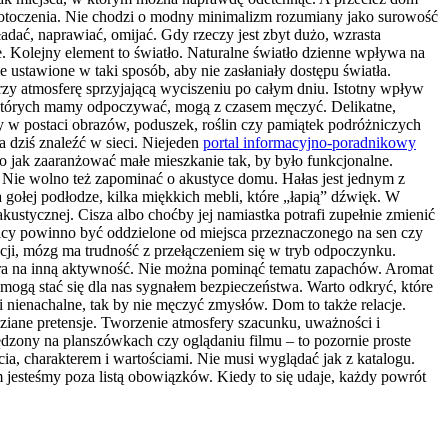
e otoczenia. Nie chodzi o modny minimalizm rozumiany jako surowość
adać, naprawiać, omijać. Gdy rzeczy jest zbyt dużo, wzrasta
e. Kolejny element to światło. Naturalne światło dzienne wpływa na
e ustawione w taki sposób, aby nie zasłaniały dostępu światła.
orzy atmosferę sprzyjającą wyciszeniu po całym dniu. Istotny wpływ
w których mamy odpoczywać, mogą z czasem męczyć. Delikatne,
y w postaci obrazów, poduszek, roślin czy pamiątek podróżniczych
a dziś znaleźć w sieci. Niejeden
portal informacyjno-poradnikowy
bo jak zaaranżować małe mieszkanie tak, by było funkcjonalne.
? Nie wolno też zapominać o akustyce domu. Hałas jest jednym z
gołej podłodze, kilka miękkich mebli, które „łapią” dźwięk. W
kustycznej. Cisza albo choćby jej namiastka potrafi zupełnie zmienić
cy powinno być oddzielone od miejsca przeznaczonego na sen czy
ji, mózg ma trudność z przełączeniem się w tryb odpoczynku.
pora na inną aktywność. Nie można pominąć tematu zapachów. Aromat
 mogą stać się dla nas sygnałem bezpieczeństwa. Warto odkryć, które
 i nienachalne, tak by nie męczyć zmysłów. Dom to także relacje.
dziane pretensje. Tworzenie atmosfery szacunku, uważności i
zony na planszówkach czy oglądaniu filmu – to pozornie proste
cia, charakterem i wartościami. Nie musi wyglądać jak z katalogu.
m jesteśmy poza listą obowiązków. Kiedy to się udaje, każdy powrót