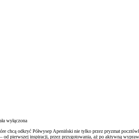
ała wyłączona
tóre chcą odkryć Półwysep Apeniński nie tylko przez pryzmat pocztów
n – od pierwszej inspiracji, przez przygotowania, aż po aktywną wypr