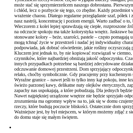
może stać się sprzymierzeńcem naszego dobrostanu. Pierwszym
i chłód, lecz o pozbycie się tego, co zbędne. Każdy przedmiot
wrażenie chaosu. Dlatego regularne przeglądanie szaf, półek i
nasz nastrój, koncentrację i poziom energii. Warto zadbać o to
Wieczorem z kolei lepiej sprawdzają się ciepłe, rozproszone ź
na odczucie spokoju ma także kolorystyka wnętrz. Jaskrawe 
stonowane kolory – beże, szarości, pastele – często pomagają
mogą tchnąć życie w przestrzeń i nadać jej indywidualny chara
podpowiada, jak dobrać oświetlenie, jakie rośliny oczyszczają
Kluczem jest jednak to, by nie kopiować rozwiązań w ciemno, 
czynników, które najbardziej obniżają jakość odpoczynku. Cza
innych przypadkach potrzebne są bardziej zdecydowane działania
odczuwanie domowej przestrzeni. Dom sprzyjający odpoczynko
relaks, choćby symbolicznie. Gdy pracujemy przy kuchennym s
Wyraźne granice – nawet jeśli to tylko inny kąt pokoju, inn
świeżo parzonej kawy, delikatne nuty olejków eterycznych, zap
zapachy nas uspokajają, a które pobudzają. Dla jednych będzie 
Nawet najpiękniej urządzone wnętrze nie będzie sprzyjało odpo
zrozumienia ma ogromny wpływ na to, jak się w domu czujemy.
rzeczy, które budują poczucie bliskości. Ostatecznie dom sprz
Ważniejsze jest, by był miejscem, w którym możemy zdjąć z sie
do domu staje się małym świętem.