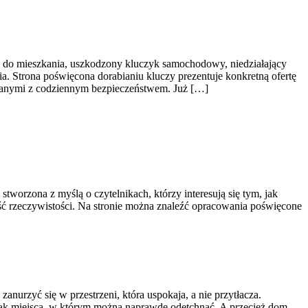
z do mieszkania, uszkodzony kluczyk samochodowy, niedziałający
a. Strona poświęcona dorabianiu kluczy prezentuje konkretną ofertę
ązanymi z codziennym bezpieczeństwem. Już […]
tworzona z myślą o czytelnikach, którzy interesują się tym, jak
zęść rzeczywistości. Na stronie można znaleźć opracowania poświęcone
urzyć się w przestrzeni, która uspokaja, a nie przytłacza.
rak miejsca, w którym można naprawdę odetchnąć. A przecież dom