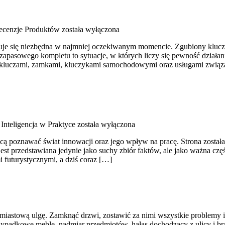
Recenzje Produktów
została wyłączona
kazuje się niezbędna w najmniej oczekiwanym momencie. Zgubiony kluc
apasowego kompletu to sytuacje, w których liczy się pewność działani
się kluczami, zamkami, kluczykami samochodowymi oraz usługami zwi
Inteligencja w Praktyce
została wyłączona
ą poznawać świat innowacji oraz jego wpływ na pracę. Strona została s
jest przedstawiana jedynie jako suchy zbiór faktów, ale jako ważna c
i futurystycznymi, a dziś coraz […]
astową ulgę. Zamknąć drzwi, zostawić za nimi wszystkie problemy i zan
zypadkowe meble, nadmiar przedmiotów, hałas dochodzący z ulicy i b