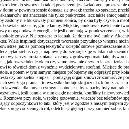
 krokiem do stworzenia takiej przestrzeni jest świadome uproszczeni
 w domu w pewnym sensie domaga się uwagi: trzeba go sprzątać, przekł
 zakamarków ma znaczenie nie tylko praktyczne, lecz także emocjonaln
, by zasłony nie blokowały promieni słońca, by okna były czyste, a mebl
ródła światła niż ostre, górne lampy. Miękkie, punktowe oświetlenie tw
barwy mogą dodawać energii, ale jeśli dominują w pomieszczeniach, 
 uspokoić zmysły. Nie oznacza to jednak, że dom ma być nudny. Akcent
kter. Wiele inspiracji dotyczących tworzenia przytulnego wnętrza możn
 powietrze, jak za pomocą tekstyliów ocieplić surowe pomieszczenie al
lecz pytać siebie: czy ja naprawdę dobrze się czuję w takim otoczeniu
sem wystarczy prosta zmiana: zasłony z grubszego materiału, dywan na 
, jak uszczelnienie okien czy zamontowanie drzwi o lepszej izolacji a
wi to również dom z wyraźnie wydzielonymi strefami. Miejsce do pra
tole, a potem w tym samym miejscu próbujemy się odprężyć przy kolac
e krzesło czy oddzielna lampka – pomagają organizmowi zrozumieć, że 
ach świeżego prania – to wszystko buduje skojarzenia, które z czasem
to lawenda, dla innych cytrusy. Istotne jest, by zapachy były naturalne
czynkowi, jeśli panują w nim ciągłe napięcia, konflikty i niewypowie
 Rozmowa przy stole, wspólne gotowanie, wieczór bez telefonów spęd
yjający odpoczynkowi to taki, który jest w zgodzie z naszym tempem ży
bie zbroję codziennych ról, odetchnąć głębiej i przypomnieć sobie, ki