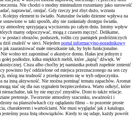
e otoczenia. Nie chodzi o modny minimalizm rozumiany jako surowość
adać, naprawiać, omijać. Gdy rzeczy jest zbyt dużo, wzrasta
e. Kolejny element to światło. Naturalne światło dzienne wpływa na
e ustawione w taki sposób, aby nie zasłaniały dostępu światła.
orzy atmosferę sprzyjającą wyciszeniu po całym dniu. Istotny wpływ
w których mamy odpoczywać, mogą z czasem męczyć. Delikatne,
y w postaci obrazów, poduszek, roślin czy pamiątek podróżniczych
a dziś znaleźć w sieci. Niejeden
portal informacyjno-poradnikowy
bo jak zaaranżować małe mieszkanie tak, by było funkcjonalne.
? Nie wolno też zapominać o akustyce domu. Hałas jest jednym z
gołej podłodze, kilka miękkich mebli, które „łapią” dźwięk. W
kustycznej. Cisza albo choćby jej namiastka potrafi zupełnie zmienić
cy powinno być oddzielone od miejsca przeznaczonego na sen czy
ji, mózg ma trudność z przełączeniem się w tryb odpoczynku.
pora na inną aktywność. Nie można pominąć tematu zapachów. Aromat
 mogą stać się dla nas sygnałem bezpieczeństwa. Warto odkryć, które
 i nienachalne, tak by nie męczyć zmysłów. Dom to także relacje.
dziane pretensje. Tworzenie atmosfery szacunku, uważności i
zony na planszówkach czy oglądaniu filmu – to pozornie proste
cia, charakterem i wartościami. Nie musi wyglądać jak z katalogu.
m jesteśmy poza listą obowiązków. Kiedy to się udaje, każdy powrót