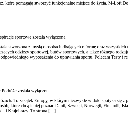
, które pomagają stworzyć funkcjonalne miejsce do życia. M-Loft Des
nspiracje sportowe
została wyłączona
stała stworzona z myślą o osobach dbających o formę oraz wszystkich 
ących odzieży sportowej, butów sportowych, a także różnego rodzaju
odpowiedniego wyposażenia do uprawiania sportu. Polecam Testy i re
 Podróże
została wyłączona
óżach. To zakątek Europy, w którym niezwykłe widoki spotyka się z pro
sób, które chcą lepiej poznać Danii, Szwecji, Norwegii, Finlandii, Isl
oda i Krajobrazy. To strona […]