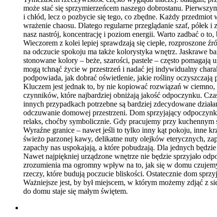
może stać się sprzymierzeńcem naszego dobrostanu. Pierwszym
i chłód, lecz o pozbycie się tego, co zbędne. Każdy przedmiot
wrażenie chaosu. Dlatego regularne przeglądanie szaf, półek i
nasz nastrój, koncentrację i poziom energii. Warto zadbać o to
Wieczorem z kolei lepiej sprawdzają się ciepłe, rozproszone ź
na odczucie spokoju ma także kolorystyka wnętrz. Jaskrawe 
stonowane kolory – beże, szarości, pastele – często pomagają
mogą tchnąć życie w przestrzeń i nadać jej indywidualny chara
podpowiada, jak dobrać oświetlenie, jakie rośliny oczyszczają
Kluczem jest jednak to, by nie kopiować rozwiązań w ciemno, 
czynników, które najbardziej obniżają jakość odpoczynku. Cza
innych przypadkach potrzebne są bardziej zdecydowane działania
odczuwanie domowej przestrzeni. Dom sprzyjający odpoczynko
relaks, choćby symbolicznie. Gdy pracujemy przy kuchennym s
Wyraźne granice – nawet jeśli to tylko inny kąt pokoju, inn
świeżo parzonej kawy, delikatne nuty olejków eterycznych, zap
zapachy nas uspokajają, a które pobudzają. Dla jednych będzie 
Nawet najpiękniej urządzone wnętrze nie będzie sprzyjało odpo
zrozumienia ma ogromny wpływ na to, jak się w domu czujemy.
rzeczy, które budują poczucie bliskości. Ostatecznie dom sprz
Ważniejsze jest, by był miejscem, w którym możemy zdjąć z sie
do domu staje się małym świętem.