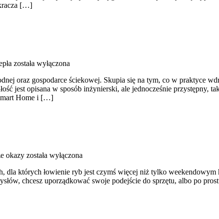
ykracza […]
epła
została wyłączona
nej oraz gospodarce ściekowej. Skupia się na tym, co w praktyce wdr
ść jest opisana w sposób inżynierski, ale jednocześnie przystępny, tak
 Smart Home i […]
e okazy
została wyłączona
ch, dla których łowienie ryb jest czymś więcej niż tylko weekendowym 
ysłów, chcesz uporządkować swoje podejście do sprzętu, albo po prostu 