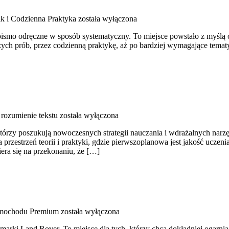
k i Codzienna Praktyka
została wyłączona
 pismo odręczne w sposób systematyczny. To miejsce powstało z myślą o
zych prób, przez codzienną praktykę, aż po bardziej wymagające temat
 rozumienie tekstu
została wyłączona
órzy poszukują nowoczesnych strategii nauczania i wdrażalnych narzęd
 przestrzeń teorii i praktyki, gdzie pierwszoplanowa jest jakość uczen
era się na przekonaniu, że […]
mochodu Premium
została wyłączona
arki Land Rover. To miejsce dla tych, którzy chcą dokładniej ogarnia