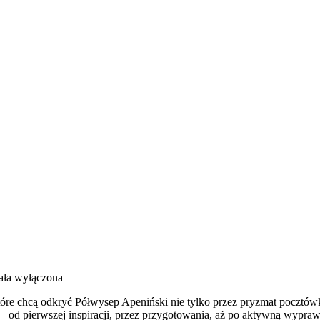
ała wyłączona
tóre chcą odkryć Półwysep Apeniński nie tylko przez pryzmat pocztów
n – od pierwszej inspiracji, przez przygotowania, aż po aktywną wypr