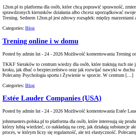
12ton.pl to platforma dla osób, które chcą poprawić sprawność, zmieni
sprawdzonych kierunków działania albo chcesz uporządkować swoje na
Trening. Sednem 12ton.pl jest zdrowy rozsądek: między marzeniami 
Categories:
Blog
Trening online i w domu
Posted by admin
lut - 24 - 2026
Możliwość komentowania
Trening o
TKKF Sieraków to centrum wiedzy dla osób, które traktują ruch nie 
kroku, jak dbać o bezpieczeństwo oraz jak rozwijać nawyki w duchu św
Polecamy Psychologia sportu i Żywienie w sporcie. W centrum […]
Categories:
Blog
Estée Lauder Companies (USA)
Posted by admin
lut - 24 - 2026
Możliwość komentowania
Estée Lau
johnmasters-polska.pl to platforma dla osób, które interesują się pr
którzy lubią wiedzieć, co nakładają na cerę, jak działają substancj
proces, w którym liczy się regularność, ale też elastyczność. Polec