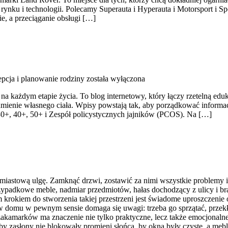
 rynku i technologii. Polecamy Superauta i Hyperauta i Motorsport i
e, a przeciąganie obsługi […]
pcja i planowanie rodziny
została wyłączona
t na każdym etapie życia. To blog internetowy, który łączy rzetelną 
zumienie własnego ciała. Wpisy powstają tak, aby porządkować informac
30+, 40+, 50+ i Zespół policystycznych jajników (PCOS). Na […]
astową ulgę. Zamknąć drzwi, zostawić za nimi wszystkie problemy i zan
zypadkowe meble, nadmiar przedmiotów, hałas dochodzący z ulicy i b
 krokiem do stworzenia takiej przestrzeni jest świadome uproszczeni
 w domu w pewnym sensie domaga się uwagi: trzeba go sprzątać, przekł
 zakamarków ma znaczenie nie tylko praktyczne, lecz także emocjonaln
, by zasłony nie blokowały promieni słońca, by okna były czyste, a mebl