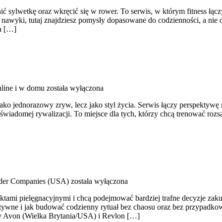
ć sylwetkę oraz wkręcić się w rower. To serwis, w którym fitness łączy 
wyki, tutaj znajdziesz pomysły dopasowane do codzienności, a nie do 
a […]
nline i w domu
została wyłączona
jako jednorazowy zryw, lecz jako styl życia. Serwis łączy perspektyw
iadomej rywalizacji. To miejsce dla tych, którzy chcą trenować rozsąd
der Companies (USA)
została wyłączona
oduktami pielęgnacyjnymi i chcą podejmować bardziej trafne decyzje za
e aktywne i jak budować codzienny rytuał bez chaosu oraz bez przypadk
amy Avon (Wielka Brytania/USA) i Revlon […]