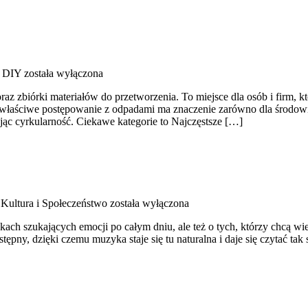
g DIY
została wyłączona
z zbiórki materiałów do przetworzenia. To miejsce dla osób i firm, któ
właściwe postępowanie z odpadami ma znaczenie zarówno dla środowiska
jąc cyrkularność. Ciekawe kategorie to Najczęstsze […]
Kultura i Społeczeństwo
została wyłączona
ikach szukających emocji po całym dniu, ale też o tych, którzy chcą wi
tępny, dzięki czemu muzyka staje się tu naturalna i daje się czytać tak