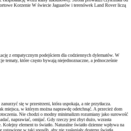
 Sportowe Korzenie W świecie Jaguarów i terenówek Land Rover liczą
edukację z empatycznym podejściem dla codziennych dylematów. W
je tematy, które często bywają niejednoznaczne, a jednocześnie
urzyć się w przestrzeni, która uspokaja, a nie przytłacza.
rak miejsca, w którym można naprawdę odetchnąć. A przecież dom
e otoczenia. Nie chodzi o modny minimalizm rozumiany jako surowość
adać, naprawiać, omijać. Gdy rzeczy jest zbyt dużo, wzrasta
e. Kolejny element to światło. Naturalne światło dzienne wpływa na
e ustawione w taki sposób, aby nie zasłaniały dostępu światła.