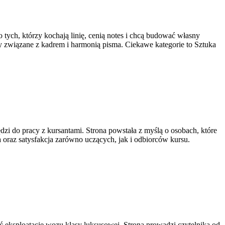
 tych, którzy kochają linię, cenią notes i chcą budować własny
y związane z kadrem i harmonią pisma. Ciekawe kategorie to Sztuka
zi do pracy z kursantami. Strona powstała z myślą o osobach, które
ia oraz satysfakcja zarówno uczących, jak i odbiorców kursu.
ć eksploatację wozu klasy luksusowej. Strona prowadzi czytelnika od