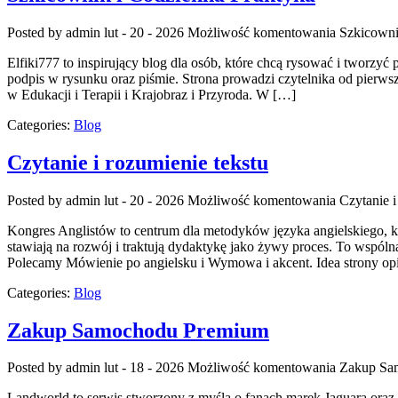
Posted by admin
lut - 20 - 2026
Możliwość komentowania
Szkicowni
Elfiki777 to inspirujący blog dla osób, które chcą rysować i tworzyć
podpis w rysunku oraz piśmie. Strona prowadzi czytelnika od pierws
w Edukacji i Terapii i Krajobraz i Przyroda. W […]
Categories:
Blog
Czytanie i rozumienie tekstu
Posted by admin
lut - 20 - 2026
Możliwość komentowania
Czytanie i
Kongres Anglistów to centrum dla metodyków języka angielskiego, kt
stawiają na rozwój i traktują dydaktykę jako żywy proces. To wspólna
Polecamy Mówienie po angielsku i Wymowa i akcent. Idea strony opi
Categories:
Blog
Zakup Samochodu Premium
Posted by admin
lut - 18 - 2026
Możliwość komentowania
Zakup Sa
Landworld to serwis stworzony z myślą o fanach marek Jaguara oraz m