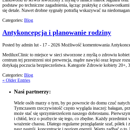
podstaw po techniczne zagadnienia, łącząc praktykę z ciekawostkami
się detale. Nawet drobne sygnały potrafią wskazywać na niedomagani
Categories:
Blog
Antykoncepcja i planowanie rodziny
Posted by admin
lut - 17 - 2026
Możliwość komentowania
Antykonce
MediluxClinic to miejsce w sieci stworzone z myślą o zdrowiu kobie
centrum tej przestrzeni stoi prewencja, mądre nawyki oraz lepsze ro
dotykają poczucia bezpieczeństwa. Kategorie Zdrowie kobiety 20+, 
Categories:
Blog
« Older Entries
Nasi partnerzy:
Wiele osób marzy o tym, by po powrocie do domu czuć natychmi
Tymczasem rzeczywistość często wygląda inaczej: bałagan, pr
może stać się sprzymierzeńcem naszego dobrostanu. Pierwszym
i chłód, lecz o pozbycie się tego, co zbędne. Każdy przedmiot
wrażenie chaosu. Dlatego regularne przeglądanie szaf, półek i
nasz nastrój, koncentrację i poziom energii. Warto zadbać o to