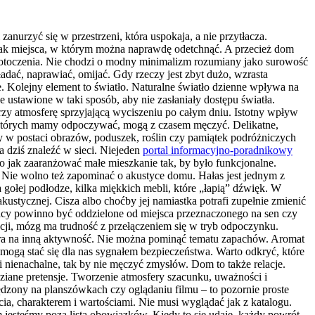
urzyć się w przestrzeni, która uspokaja, a nie przytłacza.
rak miejsca, w którym można naprawdę odetchnąć. A przecież dom
e otoczenia. Nie chodzi o modny minimalizm rozumiany jako surowość
adać, naprawiać, omijać. Gdy rzeczy jest zbyt dużo, wzrasta
e. Kolejny element to światło. Naturalne światło dzienne wpływa na
e ustawione w taki sposób, aby nie zasłaniały dostępu światła.
orzy atmosferę sprzyjającą wyciszeniu po całym dniu. Istotny wpływ
w których mamy odpoczywać, mogą z czasem męczyć. Delikatne,
y w postaci obrazów, poduszek, roślin czy pamiątek podróżniczych
a dziś znaleźć w sieci. Niejeden
portal informacyjno-poradnikowy
bo jak zaaranżować małe mieszkanie tak, by było funkcjonalne.
? Nie wolno też zapominać o akustyce domu. Hałas jest jednym z
gołej podłodze, kilka miękkich mebli, które „łapią” dźwięk. W
kustycznej. Cisza albo choćby jej namiastka potrafi zupełnie zmienić
cy powinno być oddzielone od miejsca przeznaczonego na sen czy
ji, mózg ma trudność z przełączeniem się w tryb odpoczynku.
pora na inną aktywność. Nie można pominąć tematu zapachów. Aromat
 mogą stać się dla nas sygnałem bezpieczeństwa. Warto odkryć, które
 i nienachalne, tak by nie męczyć zmysłów. Dom to także relacje.
dziane pretensje. Tworzenie atmosfery szacunku, uważności i
zony na planszówkach czy oglądaniu filmu – to pozornie proste
cia, charakterem i wartościami. Nie musi wyglądać jak z katalogu.
m jesteśmy poza listą obowiązków. Kiedy to się udaje, każdy powrót