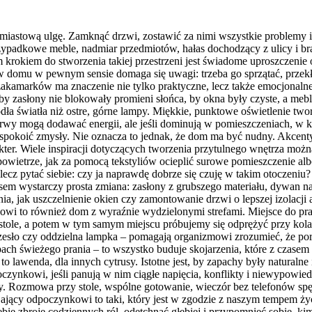
astową ulgę. Zamknąć drzwi, zostawić za nimi wszystkie problemy i zan
zypadkowe meble, nadmiar przedmiotów, hałas dochodzący z ulicy i b
 krokiem do stworzenia takiej przestrzeni jest świadome uproszczeni
 w domu w pewnym sensie domaga się uwagi: trzeba go sprzątać, przekł
 zakamarków ma znaczenie nie tylko praktyczne, lecz także emocjonaln
, by zasłony nie blokowały promieni słońca, by okna były czyste, a mebl
ródła światła niż ostre, górne lampy. Miękkie, punktowe oświetlenie tw
barwy mogą dodawać energii, ale jeśli dominują w pomieszczeniach, 
 uspokoić zmysły. Nie oznacza to jednak, że dom ma być nudny. Akcent
kter. Wiele inspiracji dotyczących tworzenia przytulnego wnętrza możn
 powietrze, jak za pomocą tekstyliów ocieplić surowe pomieszczenie al
lecz pytać siebie: czy ja naprawdę dobrze się czuję w takim otoczeniu
sem wystarczy prosta zmiana: zasłony z grubszego materiału, dywan na 
, jak uszczelnienie okien czy zamontowanie drzwi o lepszej izolacji a
wi to również dom z wyraźnie wydzielonymi strefami. Miejsce do pra
tole, a potem w tym samym miejscu próbujemy się odprężyć przy kolac
e krzesło czy oddzielna lampka – pomagają organizmowi zrozumieć, że 
ach świeżego prania – to wszystko buduje skojarzenia, które z czasem
to lawenda, dla innych cytrusy. Istotne jest, by zapachy były naturalne
czynkowi, jeśli panują w nim ciągłe napięcia, konflikty i niewypowie
 Rozmowa przy stole, wspólne gotowanie, wieczór bez telefonów spęd
yjający odpoczynkowi to taki, który jest w zgodzie z naszym tempem ży
bie zbroję codziennych ról, odetchnąć głębiej i przypomnieć sobie, ki