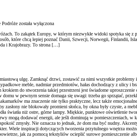
 Podróże
została wyłączona
óżach. To zakątek Europy, w którym niezwykłe widoki spotyka się z pro
sób, które chcą lepiej poznać Danii, Szwecji, Norwegii, Finlandii, Isl
oda i Krajobrazy. To strona […]
astową ulgę. Zamknąć drzwi, zostawić za nimi wszystkie problemy i zan
zypadkowe meble, nadmiar przedmiotów, hałas dochodzący z ulicy i b
 krokiem do stworzenia takiej przestrzeni jest świadome uproszczeni
 w domu w pewnym sensie domaga się uwagi: trzeba go sprzątać, przekł
 zakamarków ma znaczenie nie tylko praktyczne, lecz także emocjonaln
, by zasłony nie blokowały promieni słońca, by okna były czyste, a mebl
ródła światła niż ostre, górne lampy. Miękkie, punktowe oświetlenie tw
barwy mogą dodawać energii, ale jeśli dominują w pomieszczeniach, 
 uspokoić zmysły. Nie oznacza to jednak, że dom ma być nudny. Akcent
kter. Wiele inspiracji dotyczących tworzenia przytulnego wnętrza możn
 powietrze, jak za pomocą tekstyliów ocieplić surowe pomieszczenie al