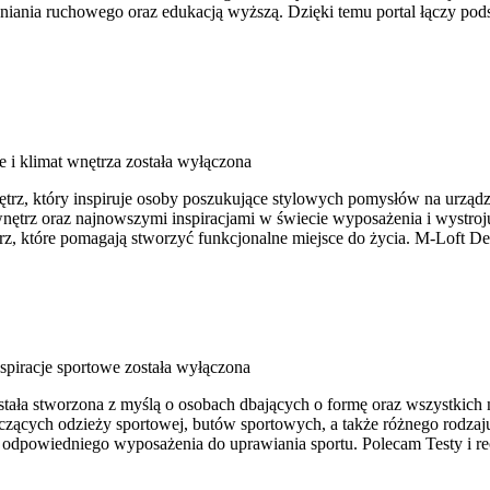
wniania ruchowego oraz edukacją wyższą. Dzięki temu portal łączy p
e i klimat wnętrza
została wyłączona
trz, który inspiruje osoby poszukujące stylowych pomysłów na urządze
nętrz oraz najnowszymi inspiracjami w świecie wyposażenia i wystroju
, które pomagają stworzyć funkcjonalne miejsce do życia. M-Loft Des
nspiracje sportowe
została wyłączona
stała stworzona z myślą o osobach dbających o formę oraz wszystkich 
ących odzieży sportowej, butów sportowych, a także różnego rodzaju
odpowiedniego wyposażenia do uprawiania sportu. Polecam Testy i re