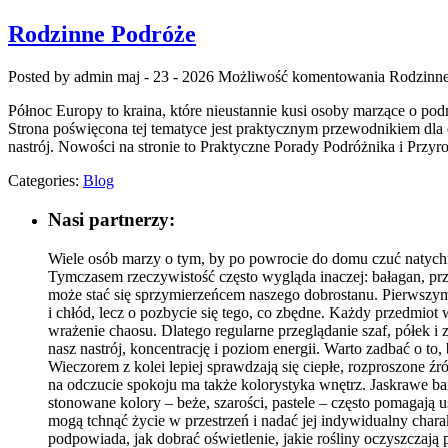
Rodzinne Podróże
Posted by admin
maj - 23 - 2026
Możliwość komentowania
Rodzinne
Północ Europy to kraina, które nieustannie kusi osoby marzące o podr
Strona poświęcona tej tematyce jest praktycznym przewodnikiem dla o
nastrój. Nowości na stronie to Praktyczne Porady Podróżnika i Przyr
Categories:
Blog
Nasi partnerzy:
Wiele osób marzy o tym, by po powrocie do domu czuć natychmi
Tymczasem rzeczywistość często wygląda inaczej: bałagan, pr
może stać się sprzymierzeńcem naszego dobrostanu. Pierwszym
i chłód, lecz o pozbycie się tego, co zbędne. Każdy przedmiot
wrażenie chaosu. Dlatego regularne przeglądanie szaf, półek i
nasz nastrój, koncentrację i poziom energii. Warto zadbać o to
Wieczorem z kolei lepiej sprawdzają się ciepłe, rozproszone ź
na odczucie spokoju ma także kolorystyka wnętrz. Jaskrawe 
stonowane kolory – beże, szarości, pastele – często pomagają
mogą tchnąć życie w przestrzeń i nadać jej indywidualny chara
podpowiada, jak dobrać oświetlenie, jakie rośliny oczyszczają