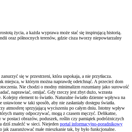
stotą życia, a każda wyprawa może stać się inspirującą historią.
andii oraz północnych terenów, gdzie cisza tworzy niepowtarzalny
urzyć się w przestrzeni, która uspokaja, a nie przytłacza.
rak miejsca, w którym można naprawdę odetchnąć. A przecież dom
e otoczenia. Nie chodzi o modny minimalizm rozumiany jako surowość
adać, naprawiać, omijać. Gdy rzeczy jest zbyt dużo, wzrasta
e. Kolejny element to światło. Naturalne światło dzienne wpływa na
e ustawione w taki sposób, aby nie zasłaniały dostępu światła.
orzy atmosferę sprzyjającą wyciszeniu po całym dniu. Istotny wpływ
w których mamy odpoczywać, mogą z czasem męczyć. Delikatne,
y w postaci obrazów, poduszek, roślin czy pamiątek podróżniczych
a dziś znaleźć w sieci. Niejeden
portal informacyjno-poradnikowy
bo jak zaaranżować małe mieszkanie tak, by było funkcjonalne.