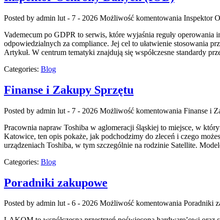
Posted by admin
lut - 7 - 2026
Możliwość komentowania
Inspektor 
Vademecum po GDPR to serwis, które wyjaśnia reguły operowania in
odpowiedzialnych za compliance. Jej cel to ułatwienie stosowania p
Artykuł. W centrum tematyki znajdują się współczesne standardy prz
Categories:
Blog
Finanse i Zakupy Sprzętu
Posted by admin
lut - 7 - 2026
Możliwość komentowania
Finanse i 
Pracownia napraw Toshiba w aglomeracji śląskiej to miejsce, w który
Katowice, ten opis pokaże, jak podchodzimy do zleceń i czego możes
urządzeniach Toshiba, w tym szczególnie na rodzinie Satellite. Model
Categories:
Blog
Poradniki zakupowe
Posted by admin
lut - 6 - 2026
Możliwość komentowania
Poradniki 
LAKOM to współczesna przestrzeń poświęcona hardware’owi oraz ser