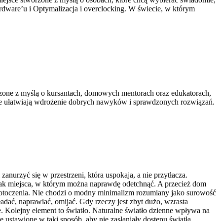
ardware’u i Optymalizacja i overclocking. W świecie, w którym
worzone z myślą o kursantach, domowych mentorach oraz edukatorach,
 które ułatwiają wdrożenie dobrych nawyków i sprawdzonych rozwiązań.
urzyć się w przestrzeni, która uspokaja, a nie przytłacza.
rak miejsca, w którym można naprawdę odetchnąć. A przecież dom
e otoczenia. Nie chodzi o modny minimalizm rozumiany jako surowość
adać, naprawiać, omijać. Gdy rzeczy jest zbyt dużo, wzrasta
e. Kolejny element to światło. Naturalne światło dzienne wpływa na
e ustawione w taki sposób, aby nie zasłaniały dostępu światła.