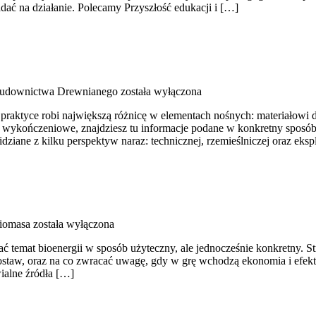
ładać na działanie. Polecamy Przyszłość edukacji i […]
Budownictwa Drewnianego
została wyłączona
praktyce robi największą różnicę w elementach nośnych: materiałowi d
nty wykończeniowe, znajdziesz tu informacje podane w konkretny spo
iane z kilku perspektyw naraz: technicznej, rzemieślniczej oraz eksp
biomasa
została wyłączona
ć temat bioenergii w sposób użyteczny, ale jednocześnie konkretny. S
ostaw, oraz na co zwracać uwagę, gdy w grę wchodzą ekonomia i efekt
ialne źródła […]