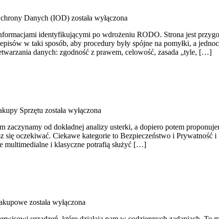
Ochrony Danych (IOD)
została wyłączona
formacjami identyfikującymi po wdrożeniu RODO. Strona jest przygo
rzepisów w taki sposób, aby procedury były spójne na pomyłki, a jedno
etwarzania danych: zgodność z prawem, celowość, zasada „tyle, […]
Zakupy Sprzętu
została wyłączona
m zaczynamy od dokładnej analizy usterki, a dopiero potem proponujem
z się oczekiwać. Ciekawe kategorie to Bezpieczeństwo i Prywatność i 
e multimedialne i klasyczne potrafią służyć […]
zakupowe
została wyłączona
wisowi urządzeń, które działają nam w codziennych zadaniach. To mi