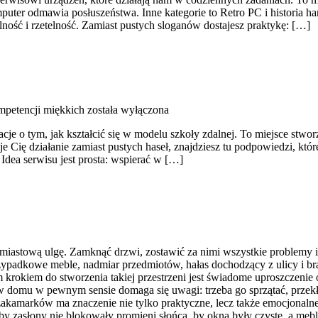
puter odmawia posłuszeństwa. Inne kategorie to Retro PC i historia h
ość i rzetelność. Zamiast pustych sloganów dostajesz praktykę: […]
petencji miękkich
została wyłączona
acje o tym, jak kształcić się w modelu szkoły zdalnej. To miejsce st
esuje Cię działanie zamiast pustych haseł, znajdziesz tu podpowiedzi,
Idea serwisu jest prosta: wspierać w […]
astową ulgę. Zamknąć drzwi, zostawić za nimi wszystkie problemy i zan
zypadkowe meble, nadmiar przedmiotów, hałas dochodzący z ulicy i b
 krokiem do stworzenia takiej przestrzeni jest świadome uproszczeni
 w domu w pewnym sensie domaga się uwagi: trzeba go sprzątać, przekł
 zakamarków ma znaczenie nie tylko praktyczne, lecz także emocjonaln
, by zasłony nie blokowały promieni słońca, by okna były czyste, a mebl