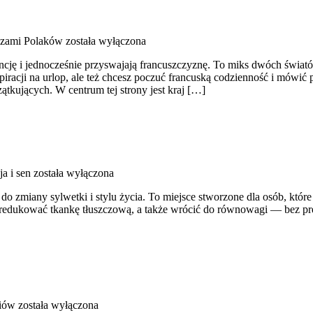
czami Polaków
została wyłączona
rancję i jednocześnie przyswajają francuszczyznę. To miks dwóch świa
racji na urlop, ale też chcesz poczuć francuską codzienność i mówić 
ątkujących. W centrum tej strony jest kraj […]
a i sen
została wyłączona
i do zmiany sylwetki i stylu życia. To miejsce stworzone dla osób, któ
 zredukować tkankę tłuszczową, a także wrócić do równowagi — bez pres
iów
została wyłączona