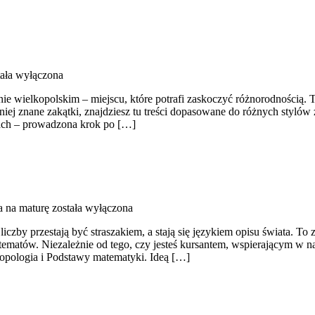
ała wyłączona
ie wielkopolskim – miejscu, które potrafi zaskoczyć różnorodnością. To
 mniej znane zakątki, znajdziesz tu treści dopasowane do różnych styl
kach – prowadzona krok po […]
 na maturę
została wyłączona
iczby przestają być straszakiem, a stają się językiem opisu świata. To
 tematów. Niezależnie od tego, czy jesteś kursantem, wspierającym w n
Topologia i Podstawy matematyki. Ideą […]