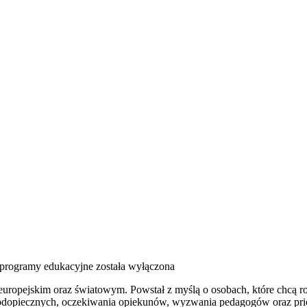
i programy edukacyjne
została wyłączona
opejskim oraz światowym. Powstał z myślą o osobach, które chcą rozum
 podopiecznych, oczekiwania opiekunów, wyzwania pedagogów oraz prio