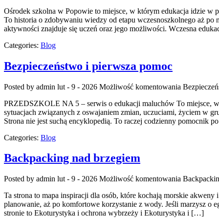
Ośrodek szkolna w Popowie to miejsce, w którym edukacja idzie w pa
To historia o zdobywaniu wiedzy od etapu wczesnoszkolnego aż po 
aktywności znajduje się uczeń oraz jego możliwości. Wczesna edukac
Categories:
Blog
Bezpieczeństwo i pierwsza pomoc
Posted by admin
lut - 9 - 2026
Możliwość komentowania
Bezpieczeń
PRZEDSZKOLE NA 5 – serwis o edukacji maluchów To miejsce, w któ
sytuacjach związanych z oswajaniem zmian, uczuciami, życiem w gru
Strona nie jest suchą encyklopedią. To raczej codzienny pomocnik po
Categories:
Blog
Backpacking nad brzegiem
Posted by admin
lut - 9 - 2026
Możliwość komentowania
Backpackin
Ta strona to mapa inspiracji dla osób, które kochają morskie akweny
planowanie, aż po komfortowe korzystanie z wody. Jeśli marzysz o e
stronie to Ekoturystyka i ochrona wybrzeży i Ekoturystyka i […]