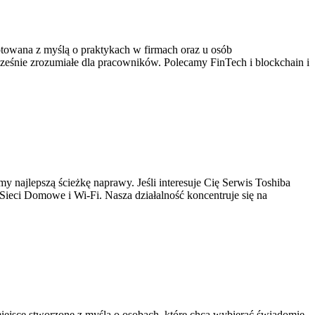
towana z myślą o praktykach w firmach oraz u osób
cześnie zrozumiałe dla pracowników. Polecamy FinTech i blockchain i
y najlepszą ścieżkę naprawy. Jeśli interesuje Cię Serwis Toshiba
Sieci Domowe i Wi-Fi. Nasza działalność koncentruje się na
ejsce stworzone z myślą o osobach, które chcą wybierać świadomie,