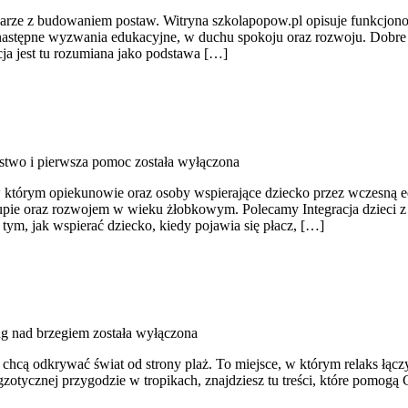
rze z budowaniem postaw. Witryna szkolapopow.pl opisuje funkcjonowa
następne wyzwania edukacyjne, w duchu spokoju oraz rozwoju. Dobre 
ja jest tu rozumiana jako podstawa […]
stwo i pierwsza pomoc
została wyłączona
rym opiekunowie oraz osoby wspierające dziecko przez wczesną eduk
pie oraz rozwojem w wieku żłobkowym. Polecamy Integracja dzieci z n
 tym, jak wspierać dziecko, kiedy pojawia się płacz, […]
g nad brzegiem
została wyłączona
 i chcą odkrywać świat od strony plaż. To miejsce, w którym relaks łą
gzotycznej przygodzie w tropikach, znajdziesz tu treści, które pomog