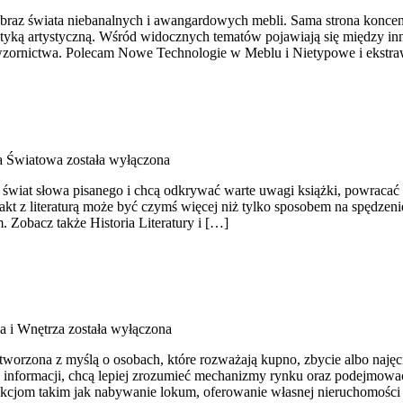
 obraz świata niebanalnych i awangardowych mebli. Sama strona konce
tetyką artystyczną. Wśród widocznych tematów pojawiają się między i
 wzornictwa. Polecam Nowe Technologie w Meblu i Nietypowe i ekstraw
ra Światowa
została wyłączona
ą świat słowa pisanego i chcą odkrywać warte uwagi książki, powraca
ontakt z literaturą może być czymś więcej niż tylko sposobem na spęd
. Zobacz także Historia Literatury i […]
ia i Wnętrza
została wyłączona
orzona z myślą o osobach, które rozważają kupno, zbycie albo najęci
ch informacji, chcą lepiej zrozumieć mechanizmy rynku oraz podejmow
kcjom takim jak nabywanie lokum, oferowanie własnej nieruchomości c