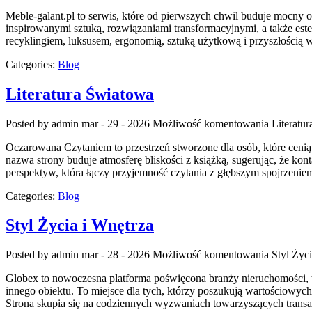
Meble-galant.pl to serwis, które od pierwszych chwil buduje mocny
inspirowanymi sztuką, rozwiązaniami transformacyjnymi, a także es
recyklingiem, luksusem, ergonomią, sztuką użytkową i przyszłością
Categories:
Blog
Literatura Światowa
Posted by admin
mar - 29 - 2026
Możliwość komentowania
Literatu
Oczarowana Czytaniem to przestrzeń stworzone dla osób, które ceni
nazwa strony buduje atmosferę bliskości z książką, sugerując, że k
perspektyw, która łączy przyjemność czytania z głębszym spojrzeniem
Categories:
Blog
Styl Życia i Wnętrza
Posted by admin
mar - 28 - 2026
Możliwość komentowania
Styl Życ
Globex to nowoczesna platforma poświęcona branży nieruchomości, tw
innego obiektu. To miejsce dla tych, którzy poszukują wartościowy
Strona skupia się na codziennych wyzwaniach towarzyszących transa