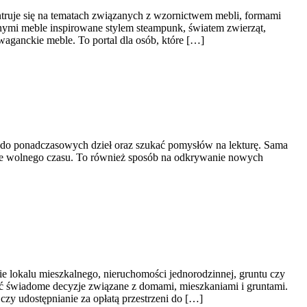
ntruje się na tematach związanych z wzornictwem mebli, formami
nnymi meble inspirowane stylem steampunk, światem zwierząt,
aganckie meble. To portal dla osób, które […]
ć do ponadczasowych dzieł oraz szukać pomysłów na lekturę. Sama
zenie wolnego czasu. To również sposób na odkrywanie nowych
e lokalu mieszkalnego, nieruchomości jednorodzinnej, gruntu czy
ać świadome decyzje związane z domami, mieszkaniami i gruntami.
zy udostępnianie za opłatą przestrzeni do […]