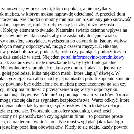
urzyć się w przestrzeni, która uspokaja, a nie przytłacza.
rak miejsca, w którym można naprawdę odetchnąć. A przecież dom
e otoczenia. Nie chodzi o modny minimalizm rozumiany jako surowość
adać, naprawiać, omijać. Gdy rzeczy jest zbyt dużo, wzrasta
e. Kolejny element to światło. Naturalne światło dzienne wpływa na
e ustawione w taki sposób, aby nie zasłaniały dostępu światła.
orzy atmosferę sprzyjającą wyciszeniu po całym dniu. Istotny wpływ
w których mamy odpoczywać, mogą z czasem męczyć. Delikatne,
y w postaci obrazów, poduszek, roślin czy pamiątek podróżniczych
a dziś znaleźć w sieci. Niejeden
portal informacyjno-poradnikowy
bo jak zaaranżować małe mieszkanie tak, by było funkcjonalne.
? Nie wolno też zapominać o akustyce domu. Hałas jest jednym z
gołej podłodze, kilka miękkich mebli, które „łapią” dźwięk. W
kustycznej. Cisza albo choćby jej namiastka potrafi zupełnie zmienić
cy powinno być oddzielone od miejsca przeznaczonego na sen czy
ji, mózg ma trudność z przełączeniem się w tryb odpoczynku.
pora na inną aktywność. Nie można pominąć tematu zapachów. Aromat
 mogą stać się dla nas sygnałem bezpieczeństwa. Warto odkryć, które
 i nienachalne, tak by nie męczyć zmysłów. Dom to także relacje.
dziane pretensje. Tworzenie atmosfery szacunku, uważności i
zony na planszówkach czy oglądaniu filmu – to pozornie proste
cia, charakterem i wartościami. Nie musi wyglądać jak z katalogu.
m jesteśmy poza listą obowiązków. Kiedy to się udaje, każdy powrót