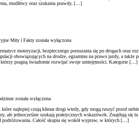
nia, modlitwy oraz szukania prawdy. […]
yjne Mity i Fakty
została wyłączona
ematyce motoryzacji, bezpiecznego poruszania się po drogach oraz roz
gulacji obowiązujących na drodze, egzaminu na prawo jazdy, a także ps
ą, którzy pragną świadomie rozwijać swoje umiejętności. Kategorie […]
odzinne
została wyłączona
 które najlepiej czują klimat drogi wtedy, gdy mogą ruszyć przed si
ury, ale jednocześnie szukają praktycznych wskazówek. Znajdują się tu
l podróżowania. Całość skupia się wokół wypraw, w których […]