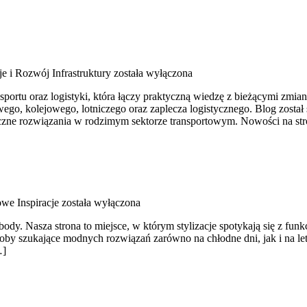
je i Rozwój Infrastruktury
została wyłączona
portu oraz logistyki, która łączy praktyczną wiedzę z bieżącymi zmia
wego, kolejowego, lotniczego oraz zaplecza logistycznego. Blog zosta
czne rozwiązania w rodzimym sektorze transportowym. Nowości na str
we Inspiracje
została wyłączona
ody. Nasza strona to miejsce, w którym stylizacje spotykają się z fu
oby szukające modnych rozwiązań zarówno na chłodne dni, jak i na let
…]