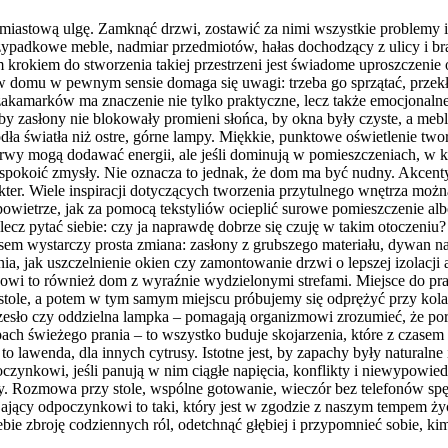
astową ulgę. Zamknąć drzwi, zostawić za nimi wszystkie problemy i zan
zypadkowe meble, nadmiar przedmiotów, hałas dochodzący z ulicy i b
 krokiem do stworzenia takiej przestrzeni jest świadome uproszczeni
 w domu w pewnym sensie domaga się uwagi: trzeba go sprzątać, przekł
 zakamarków ma znaczenie nie tylko praktyczne, lecz także emocjonaln
, by zasłony nie blokowały promieni słońca, by okna były czyste, a mebl
ródła światła niż ostre, górne lampy. Miękkie, punktowe oświetlenie tw
barwy mogą dodawać energii, ale jeśli dominują w pomieszczeniach, 
 uspokoić zmysły. Nie oznacza to jednak, że dom ma być nudny. Akcent
kter. Wiele inspiracji dotyczących tworzenia przytulnego wnętrza możn
 powietrze, jak za pomocą tekstyliów ocieplić surowe pomieszczenie al
lecz pytać siebie: czy ja naprawdę dobrze się czuję w takim otoczeniu
sem wystarczy prosta zmiana: zasłony z grubszego materiału, dywan na 
, jak uszczelnienie okien czy zamontowanie drzwi o lepszej izolacji a
wi to również dom z wyraźnie wydzielonymi strefami. Miejsce do pra
tole, a potem w tym samym miejscu próbujemy się odprężyć przy kolac
e krzesło czy oddzielna lampka – pomagają organizmowi zrozumieć, że 
ach świeżego prania – to wszystko buduje skojarzenia, które z czasem
to lawenda, dla innych cytrusy. Istotne jest, by zapachy były naturalne
czynkowi, jeśli panują w nim ciągłe napięcia, konflikty i niewypowie
 Rozmowa przy stole, wspólne gotowanie, wieczór bez telefonów spęd
yjający odpoczynkowi to taki, który jest w zgodzie z naszym tempem ży
bie zbroję codziennych ról, odetchnąć głębiej i przypomnieć sobie, ki