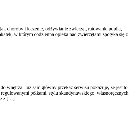
jak choroby i leczenie, odżywianie zwierząt, ratowanie pupila,
akątek, w którym codzienna opieka nad zwierzętami spotyka się z
 do wnętrza. Już sam główny przekaz serwisu pokazuje, że jest to
z regulowanymi półkami, stylu skandynawskiego, własnoręcznych
kę z […]