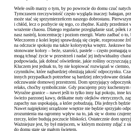
Wiele osób marzy o tym, by po powrocie do domu czuć natychmi
Tymczasem rzeczywistość często wygląda inaczej: bałagan, pr
może stać się sprzymierzeńcem naszego dobrostanu. Pierwszym
i chłód, lecz o pozbycie się tego, co zbędne. Każdy przedmiot
wrażenie chaosu. Dlatego regularne przeglądanie szaf, półek i
nasz nastrój, koncentrację i poziom energii. Warto zadbać o to
Wieczorem z kolei lepiej sprawdzają się ciepłe, rozproszone ź
na odczucie spokoju ma także kolorystyka wnętrz. Jaskrawe 
stonowane kolory – beże, szarości, pastele – często pomagają
mogą tchnąć życie w przestrzeń i nadać jej indywidualny chara
podpowiada, jak dobrać oświetlenie, jakie rośliny oczyszczają
Kluczem jest jednak to, by nie kopiować rozwiązań w ciemno, 
czynników, które najbardziej obniżają jakość odpoczynku. Cza
innych przypadkach potrzebne są bardziej zdecydowane działania
odczuwanie domowej przestrzeni. Dom sprzyjający odpoczynko
relaks, choćby symbolicznie. Gdy pracujemy przy kuchennym s
Wyraźne granice – nawet jeśli to tylko inny kąt pokoju, inn
świeżo parzonej kawy, delikatne nuty olejków eterycznych, zap
zapachy nas uspokajają, a które pobudzają. Dla jednych będzie 
Nawet najpiękniej urządzone wnętrze nie będzie sprzyjało odpo
zrozumienia ma ogromny wpływ na to, jak się w domu czujemy.
rzeczy, które budują poczucie bliskości. Ostatecznie dom sprz
Ważniejsze jest, by był miejscem, w którym możemy zdjąć z sie
do domu staje się małym świętem.