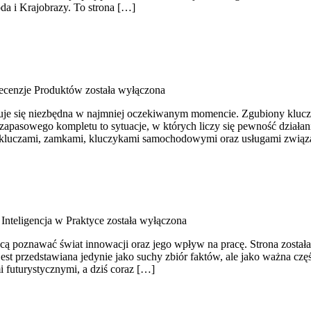
oda i Krajobrazy. To strona […]
Recenzje Produktów
została wyłączona
kazuje się niezbędna w najmniej oczekiwanym momencie. Zgubiony kluc
apasowego kompletu to sytuacje, w których liczy się pewność działani
się kluczami, zamkami, kluczykami samochodowymi oraz usługami zwi
Inteligencja w Praktyce
została wyłączona
ą poznawać świat innowacji oraz jego wpływ na pracę. Strona została s
jest przedstawiana jedynie jako suchy zbiór faktów, ale jako ważna c
i futurystycznymi, a dziś coraz […]