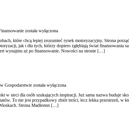
 Finansowanie
została wyłączona
sobach, które chcą lepiej zrozumieć rynek motoryzacyjny. Strona porz
yzacji, jak i dla tych, którzy dopiero zgłębiają świat finansowania 
ert wynajmu aż po finansowanie. Nowości na stronie […]
 w Gospodarstwie
została wyłączona
kt w sieci dla osób szukających inspiracji. Już sama nazwa buduje sk
tów. To nie jest przypadkowy zbiór treści, lecz lekka przestrzeń, w k
h Wioskach. Strona Madlennn […]