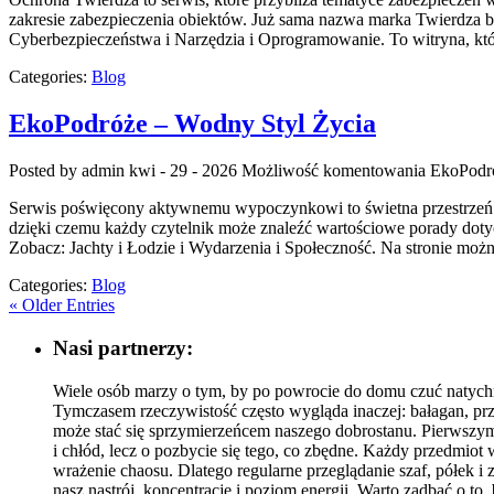
zakresie zabezpieczenia obiektów. Już sama nazwa marka Twierdza b
Cyberbezpieczeństwa i Narzędzia i Oprogramowanie. To witryna, któr
Categories:
Blog
EkoPodróże – Wodny Styl Życia
Posted by admin
kwi - 29 - 2026
Możliwość komentowania
EkoPodró
Serwis poświęcony aktywnemu wypoczynkowi to świetna przestrzeń dl
dzięki czemu każdy czytelnik może znaleźć wartościowe porady doty
Zobacz: Jachty i Łodzie i Wydarzenia i Społeczność. Na stronie m
Categories:
Blog
« Older Entries
Nasi partnerzy:
Wiele osób marzy o tym, by po powrocie do domu czuć natychmi
Tymczasem rzeczywistość często wygląda inaczej: bałagan, pr
może stać się sprzymierzeńcem naszego dobrostanu. Pierwszym
i chłód, lecz o pozbycie się tego, co zbędne. Każdy przedmiot
wrażenie chaosu. Dlatego regularne przeglądanie szaf, półek i
nasz nastrój, koncentrację i poziom energii. Warto zadbać o to