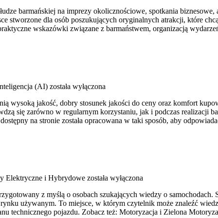
ze barmańskiej na imprezy okolicznościowe, spotkania biznesowe, a tak
ejsce stworzone dla osób poszukujących oryginalnych atrakcji, które
ć praktyczne wskazówki związane z barmaństwem, organizacją wydarz
nteligencja (AI)
została wyłączona
enią wysoką jakość, dobry stosunek jakości do ceny oraz komfort kupow
zą się zarówno w regularnym korzystaniu, jak i podczas realizacji b
ostępny na stronie została opracowana w taki sposób, aby odpowiada
 Elektryczne i Hybrydowe
została wyłączona
przygotowany z myślą o osobach szukających wiedzy o samochodach. St
rynku używanym. To miejsce, w którym czytelnik może znaleźć wiedzę
nu technicznego pojazdu. Zobacz też: Motoryzacja i Zielona Motoryza