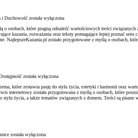
a i Duchowość
została wyłączona
lą o osobach, które pragną odnaleźć wartościowych treści związanyc
wujące kazania, rozważania oraz teksty pomagające lepiej poznać sen
ne. NajlepszeKazania.pl zostało przygotowane z myślą o osobach, któ
 Dostępność
została wyłączona
ma, które zestawia pasję do stylu życia, estetyki i harmonii oraz w
rwis internetowy została przygotowana z myślą o osobach, które poszuk
o stylu życia, a także tematów związanych z domem. Treści są pisane
nnice
została wyłączona