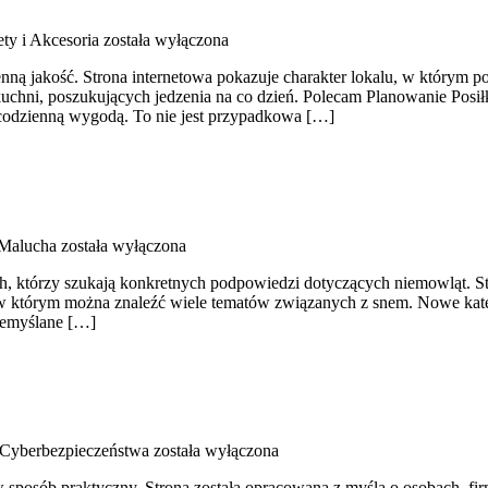
ty i Akcesoria
została wyłączona
enną jakość. Strona internetowa pokazuje charakter lokalu, w którym p
kuchni, poszukujących jedzenia na co dzień. Polecam Planowanie Posi
z codzienną wygodą. To nie jest przypadkowa […]
Malucha
została wyłączona
, którzy szukają konkretnych podpowiedzi dotyczących niemowląt. Stro
, w którym można znaleźć wiele tematów związanych z snem. Nowe kate
zemyślane […]
Cyberbezpieczeństwa
została wyłączona
w sposób praktyczny. Strona została opracowana z myślą o osobach, fi