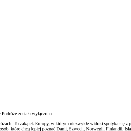
 Podróże
została wyłączona
óżach. To zakątek Europy, w którym niezwykłe widoki spotyka się z pro
sób, które chcą lepiej poznać Danii, Szwecji, Norwegii, Finlandii, Isl