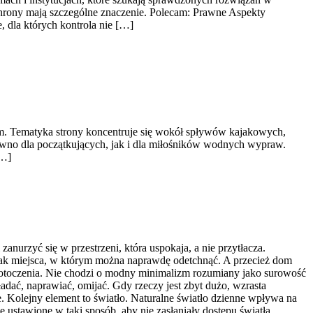
chrony mają szczególne znaczenie. Polecam: Prawne Aspekty
 dla których kontrola nie […]
em. Tematyka strony koncentruje się wokół spływów kajakowych,
ówno dla początkujących, jak i dla miłośników wodnych wypraw.
[…]
urzyć się w przestrzeni, która uspokaja, a nie przytłacza.
rak miejsca, w którym można naprawdę odetchnąć. A przecież dom
e otoczenia. Nie chodzi o modny minimalizm rozumiany jako surowość
adać, naprawiać, omijać. Gdy rzeczy jest zbyt dużo, wzrasta
e. Kolejny element to światło. Naturalne światło dzienne wpływa na
e ustawione w taki sposób, aby nie zasłaniały dostępu światła.