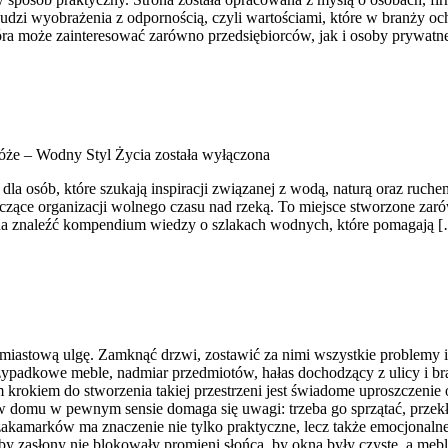
udzi wyobrażenia z odpornością, czyli wartościami, które w branży o
a może zainteresować zarówno przedsiębiorców, jak i osoby prywatne,
że – Wodny Styl Życia
została wyłączona
a osób, które szukają inspiracji związanej z wodą, naturą oraz ruch
czące organizacji wolnego czasu nad rzeką. To miejsce stworzone zar
ożna znaleźć kompendium wiedzy o szlakach wodnych, które pomagają 
astową ulgę. Zamknąć drzwi, zostawić za nimi wszystkie problemy i zan
zypadkowe meble, nadmiar przedmiotów, hałas dochodzący z ulicy i b
 krokiem do stworzenia takiej przestrzeni jest świadome uproszczeni
 w domu w pewnym sensie domaga się uwagi: trzeba go sprzątać, przekł
 zakamarków ma znaczenie nie tylko praktyczne, lecz także emocjonaln
, by zasłony nie blokowały promieni słońca, by okna były czyste, a mebl