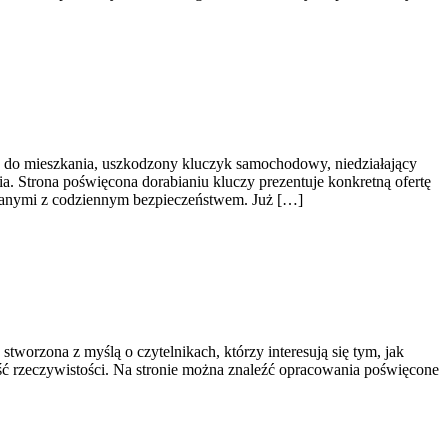
z do mieszkania, uszkodzony kluczyk samochodowy, niedziałający
a. Strona poświęcona dorabianiu kluczy prezentuje konkretną ofertę
ązanymi z codziennym bezpieczeństwem. Już […]
tworzona z myślą o czytelnikach, którzy interesują się tym, jak
zęść rzeczywistości. Na stronie można znaleźć opracowania poświęcone