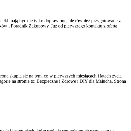
osiłki mają być nie tylko doprawione, ale również przygotowane z
łków i Poradnik Zakupowy. Już od pierwszego kontaktu z ofertą
na skupia się na tym, co w pierwszych miesiącach i latach życia
gorie na stronie to: Bezpieczne i Zdrowe i DIY dla Malucha. Strona
rmach i instytucjach, które szukają sprawdzonych rozwiązań w