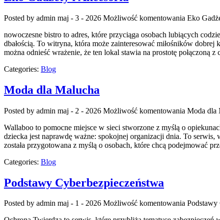
Posted by admin
maj - 3 - 2026
Możliwość komentowania
Eko Gadże
nowoczesne bistro to adres, które przyciąga osobach lubiących codzi
dbałością. To witryna, która może zainteresować miłośników dobrej 
można odnieść wrażenie, że ten lokal stawia na prostotę połączoną 
Categories:
Blog
Moda dla Malucha
Posted by admin
maj - 2 - 2026
Możliwość komentowania
Moda dla 
Wallaboo to pomocne miejsce w sieci stworzone z myślą o opiekunach
dziecka jest naprawdę ważne: spokojnej organizacji dnia. To serwis
została przygotowana z myślą o osobach, które chcą podejmować pr
Categories:
Blog
Podstawy Cyberbezpieczeństwa
Posted by admin
maj - 1 - 2026
Możliwość komentowania
Podstawy 
Ochrona Twierdza to serwis, które przybliża tematyce zabezpieczeń 