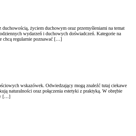
h z duchowością, życiem duchowym oraz przemyśleniami na temat
s codziennych wydarzeń i duchowych doświadczeń. Kategorie na
re chcą regularnie poznawać […]
artościowych wskazówek. Odwiedzający mogą znaleźć tutaj ciekawe
ują naturalności oraz połączenia estetyki z praktyką. W obrębie
 w […]