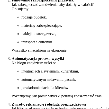
Pakowanie i zabezpieczanie przesyłek
Jak zabezpieczać zamówienia, aby dotarły w całości?
Opisujemy:
rodzaje pudełek,
materiały zabezpieczające,
naklejki ostrzegawcze,
transport elektroniki.
Wszystko z naciskiem na ekonomię.
Automatyzacja procesu wysyłki
Na blogu znajdziesz treści o:
integracjach z systemami kurierskimi,
automatycznym nadawaniu paczek,
powiadomieniach dla klientów.
Pokazujemy, jak proste wtyczki potrafią zaoszczędzić czas.
Zwroty, reklamacje i obsługa posprzedażowa
JakWyslac.pl pomaga także w budowaniu procedur zwrotów i r